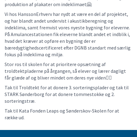
produktion af plakater om indeklimaet🤗
Vi hos HanssonErhverv har nydt at være en del af projektet,
og har blandt andet undervist i akustikberegning og
indeklima, samt fremvist vores nyeste bygning for eleverne.
På Amulancestationen fik eleverne blandt andet et indblik i,
hvad det kræver at opføre en bygning der er
bæredygtighedscertificeret efter DGNB standart med særlig
fokus på indeklima og miljø.
Stor ros til skolen for at prioritere opsætning af
troldtektpladerne på årgangen, så elever og lærer dagligt
får glæde af og bliver mindet om deres nye viden👍🏼
Tak til Troldtekt for at donere 3. sorteringsplader og tak til
STARK Sønderborg for at donere tommestokke og 2.
sorteringstræ.
Tak til Kata Fonden Leaps og Sønderskov-Skolen for at
række ud.