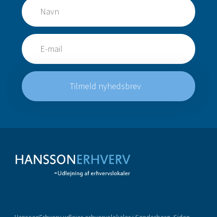
Tilmeld nyhedsbrev
HanssonErhverv udlejer erhvervslokaler i Sønderborg. Siden