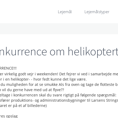
Lejemål
Lejemålstyper
nkurrence om helikopter
RENCE!!!
ver virkelig godt vejr i weekenden! Det fejrer vi ved i samarbejde 
 i en helikopter- - hvor fedt kunne det lige være.
du muligheden for at se smukke Als fra oven og tage de flotteste bi
 vil du gerne have med ud at flyve??
deltage i konkurrencen skal du svare rigtigt på følgende spørgsmål:
fører produktions- og administrationsbygninger til Larsens Strings
varet er på et af billederne)
ores opslag