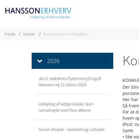
Forside
Nyheder
Konkurrence om helikoptertur
Ko
2026
J&CO skiltefirma flytter ind på Ingolf
KONKUR
Nielsens vej 12 ultimo 2026
Der bli
personer
Her har 
Udlejning af ledige lokaler sker i
Så hvem
samarbejde med flere aktører
For at 
hvem op
(Psst: s
Social arbejde - Sønderborg i arbejde
Samt
• like v