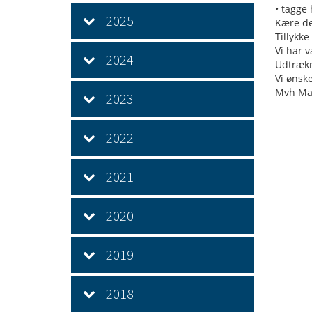
• tagge
2025
Kære de
Tillykke
Vi har 
2024
Udtrækn
Vi ønske
Mvh Ma
2023
2022
2021
2020
2019
2018