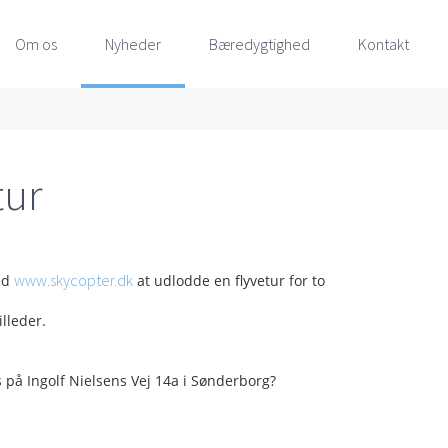
Om os
Nyheder
Bæredygtighed
Kontakt
tur
www.skycopter.dk
med
at udlodde en flyvetur for to
lleder.
 på Ingolf Nielsens Vej 14a i Sønderborg?