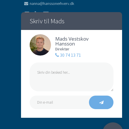
nanna@hanssonerhverv.dk
Skriv til Mads
Mads Vestskov
Hansson
Direktør
30 74 13 71