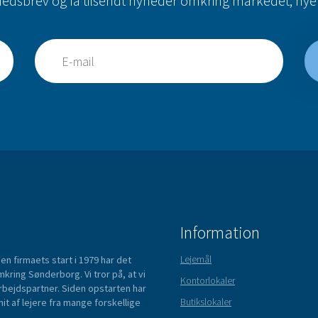
hedsbrev og få tilsendt nyheder omkring markedet, nye 
Information
Lejemål
n firmaets start i 1979 har det
kring Sønderborg. Vi tror på, at vi
Kontorlokaler
rbejdspartner. Siden opstarten har
Butikslokaler
t af lejere fra mange forskellige