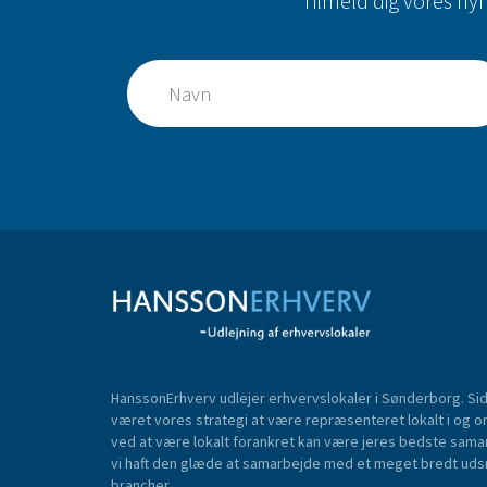
Tilmeld dig vores ny
HanssonErhverv udlejer erhvervslokaler i Sønderborg. Side
været vores strategi at være repræsenteret lokalt i og om
ved at være lokalt forankret kan være jeres bedste sama
vi haft den glæde at samarbejde med et meget bredt udsni
brancher.