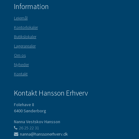
Information
Lejemål
Kontorlokaler
Butikslokaler
Lagerarealer
Om os
Nyheder
Kontakt
Kontakt Hansson Erhverv
Folehave 8
6400 Sønderborg
Nanna Vestskov Hansson
26 25 22 31
nanna@hanssonerhverv.dk