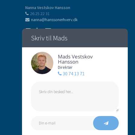
Nanna Vestskov Hansson
26 25 22 31
nanna@hanssonerhverv.dk
Skriv til Mads
Mads Vestskov
Hansson
Direktør
30 74 13 71