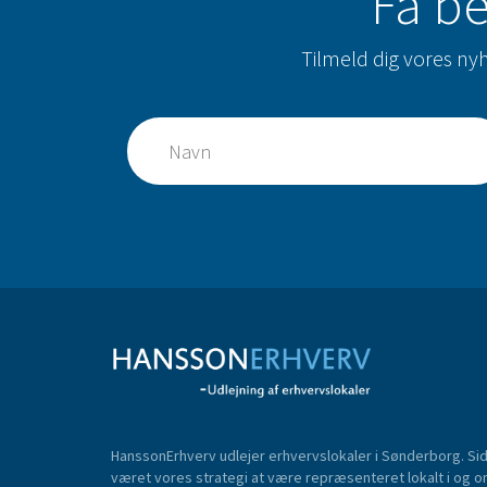
Få be
Tilmeld dig vores ny
HanssonErhverv udlejer erhvervslokaler i Sønderborg. Side
været vores strategi at være repræsenteret lokalt i og om