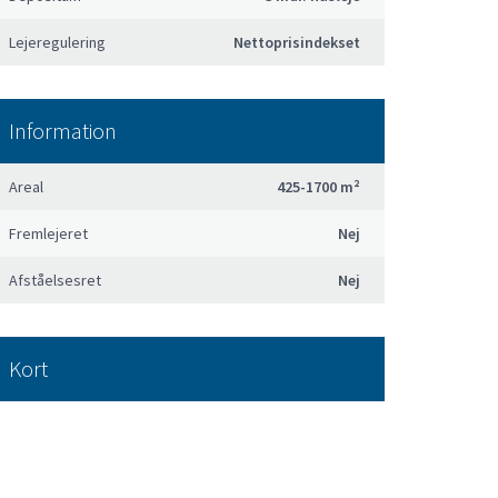
Lejeregulering
Nettoprisindekset
Information
Areal
425-1700 m²
Fremlejeret
Nej
Afståelsesret
Nej
Kort