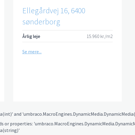
Ellegårdvej 16, 6400
sønderborg
Årlig leje
15.960 kr./m2
Se mere...
(int)' and 'umbraco.MacroEngines.DynamicMedia.DynamicMedia(s
ds or properties: 'umbraco.MacroEngines.DynamicMedia.DynamicM
(string)'