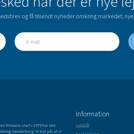
sked når der er nye l
hedsbrev og få tilsendt nyheder omkring markedet, nye 
Information
Lejemål
n firmaets start i 1979 har det
kring Sønderborg. Vi tror på, at vi