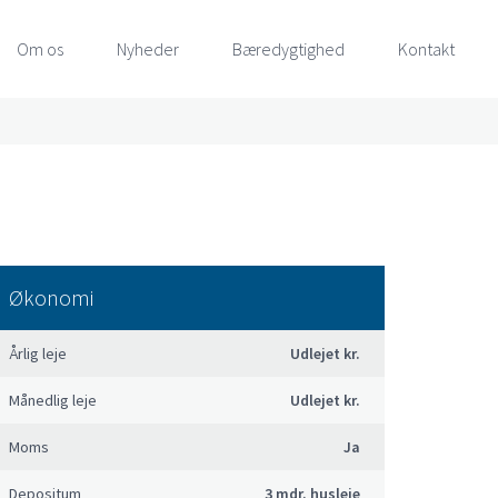
Om os
Nyheder
Bæredygtighed
Kontakt
Økonomi
Årlig leje
Udlejet kr.
Månedlig leje
Udlejet kr.
Moms
Ja
Depositum
3 mdr. husleje