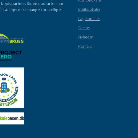
Kontorlokaler
rbejdspartner. Siden opstarten har
Butikslokaler
t af lejere fra mange forskellige
Lagerarealer
Om os
Nyheder
Kontakt