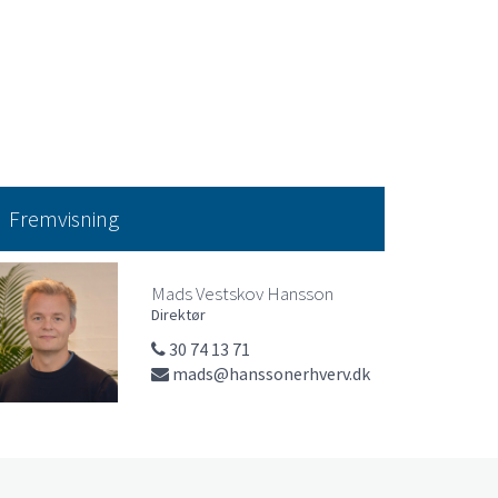
Fremvisning
Mads Vestskov Hansson
Direktør
30 74 13 71
mads@hanssonerhverv.dk