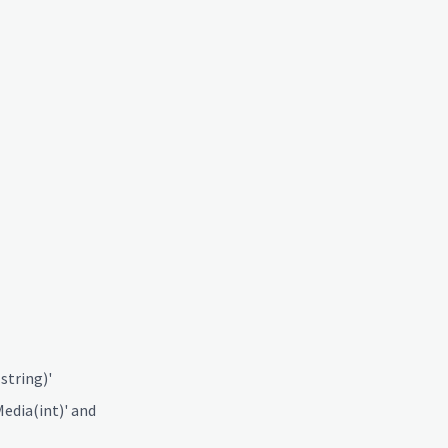
tring)'
edia(int)' and