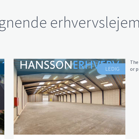
ignende erhvervslejem
The
LEDIG
or p