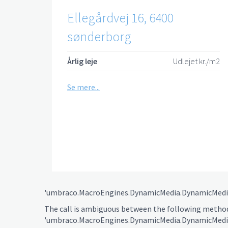
Ellegårdvej 16, 6400
sønderborg
Årlig leje
Udlejet kr./m2
Se mere...
'umbraco.MacroEngines.DynamicMedia.DynamicMedia
The call is ambiguous between the following metho
'umbraco.MacroEngines.DynamicMedia.DynamicMedia