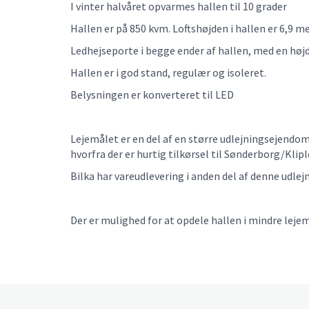
I vinter halvåret opvarmes hallen til 10 grader
Hallen er på 850 kvm. Loftshøjden i hallen er 6,9 me
Ledhejseporte i begge ender af hallen, med en høj
Hallen er i god stand, regulær og isoleret.
Belysningen er konverteret til LED
Lejemålet er en del af en større udlejningsejendo
hvorfra der er hurtig tilkørsel til Sønderborg/Kli
Bilka har vareudlevering i anden del af denne udle
Der er mulighed for at opdele hallen i mindre lejem