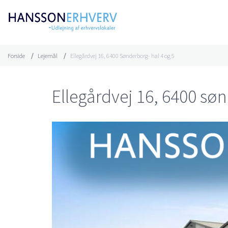
Forside
Lejemål
Ellegårdvej 16, 6400 Sønderborg- hal 4 og 5
Ellegårdvej 16, 6400 sø